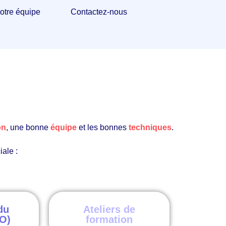
otre équipe
Contactez-nous
on
, une bonne
équipe
et les bonnes
techniques
.
ale :
du
Ateliers de
O)
formation