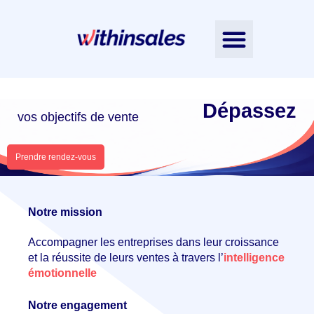
Nos accompagnements
L’Intelligence Émotionnelle
Nos ressources
Contactez-nous
Notre équipe
Dépassez
vos objectifs de vente
Prendre rendez-vous
Notre mission
Accompagner les entreprises dans leur croissance
et la réussite de leurs ventes à travers
l’
intelligence
émotionnelle
Notre engagement