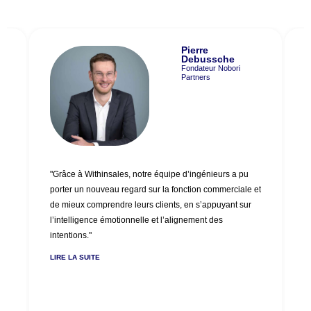
Pierre
Debussche
Fondateur Nobori
Partners
"
"Grâce à Withinsales, notre équipe d’ingénieurs a pu
r
porter un nouveau regard sur la fonction commerciale et
p
s
de mieux comprendre leurs clients, en s’appuyant sur
i
e
l’intelligence émotionnelle et l’alignement des
p
intentions."​
e
s
LIRE LA SUITE
L